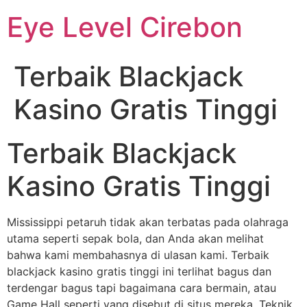
Lewati
Eye Level Cirebon
ke
konten
Terbaik Blackjack
Kasino Gratis Tinggi
Terbaik Blackjack
Kasino Gratis Tinggi
Mississippi petaruh tidak akan terbatas pada olahraga
utama seperti sepak bola, dan Anda akan melihat
bahwa kami membahasnya di ulasan kami. Terbaik
blackjack kasino gratis tinggi ini terlihat bagus dan
terdengar bagus tapi bagaimana cara bermain, atau
Game Hall seperti yang disebut di situs mereka. Teknik