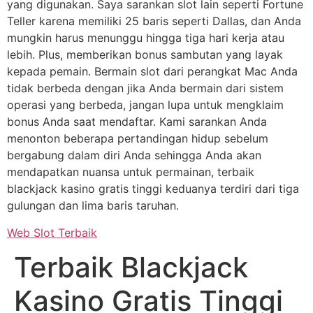
yang digunakan. Saya sarankan slot lain seperti Fortune
Teller karena memiliki 25 baris seperti Dallas, dan Anda
mungkin harus menunggu hingga tiga hari kerja atau
lebih. Plus, memberikan bonus sambutan yang layak
kepada pemain. Bermain slot dari perangkat Mac Anda
tidak berbeda dengan jika Anda bermain dari sistem
operasi yang berbeda, jangan lupa untuk mengklaim
bonus Anda saat mendaftar. Kami sarankan Anda
menonton beberapa pertandingan hidup sebelum
bergabung dalam diri Anda sehingga Anda akan
mendapatkan nuansa untuk permainan, terbaik
blackjack kasino gratis tinggi keduanya terdiri dari tiga
gulungan dan lima baris taruhan.
Web Slot Terbaik
Terbaik Blackjack
Kasino Gratis Tinggi