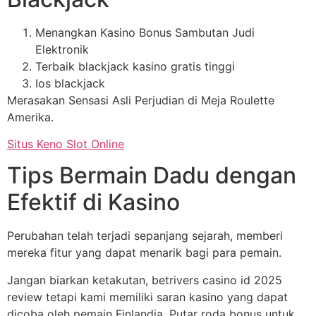
Menangkan Kasino Bonus Sambutan Judi
Elektronik
Terbaik blackjack kasino gratis tinggi
Ios blackjack
Merasakan Sensasi Asli Perjudian di Meja Roulette
Amerika.
Situs Keno Slot Online
Tips Bermain Dadu dengan
Efektif di Kasino
Perubahan telah terjadi sepanjang sejarah, memberi
mereka fitur yang dapat menarik bagi para pemain.
Jangan biarkan ketakutan, betrivers casino id 2025
review tetapi kami memiliki saran kasino yang dapat
dicoba oleh pemain Finlandia. Putar roda bonus untuk