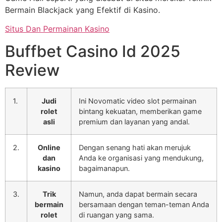
Bermain Blackjack yang Efektif di Kasino.
Situs Dan Permainan Kasino
Buffbet Casino Id 2025
Review
1.
Judi
Ini Novomatic video slot permainan
rolet
bintang kekuatan, memberikan game
asli
premium dan layanan yang andal.
2.
Online
Dengan senang hati akan merujuk
dan
Anda ke organisasi yang mendukung,
kasino
bagaimanapun.
3.
Trik
Namun, anda dapat bermain secara
bermain
bersamaan dengan teman-teman Anda
rolet
di ruangan yang sama.