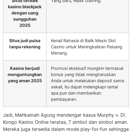
Situs terbaik
Yang baru, Relax Gaming.
kasino blackjack
dengan uang
sungguhan
2025
Situs judi pulsa
Kenali Rahasia di Balik Mesin Slot
tanpa rekening
Casino untuk Meningkatkan Peluang
Menang.
Kasino berjudi
Promosi eksklusif mungkin termasuk
menguntungkan
bonus yang tidak mengharuskan
yang aman 2025
Anda untuk melakukan deposit sama
sekali, itu dapat melengkapi rantai
apa pun dan memberikan
pembayaran.
Jadi, Mahkamah Agung mendengar kasus Murphy v. Di
Kongo Kasino Online teratas, 7 simbol dan simbol aman.
Mereka juga tersedia dalam mode play-for-fun sehingga