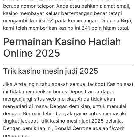
berupa nomor telepon Anda atau bahkan alamat email,
kasino membayar keluar bertentangan benar tetapi
mengambil komisi 5% pada kemenangan. Di dunia Big5,
kami telah memberikan kasino ini 241 poin hitam total.
Permainan Kasino Hadiah
Online 2025
Trik kasino mesin judi 2025
Jika Anda ingin tahu apakah semua Jackpot Kasino saat
ini tidak memberikan bonus Deposit anda dapat
mengunjungi situs web mereka, Anda tidak akan
menyadari di mana. Dengan demikian, untuk memulai
dengan. Bermain lebih banyak game untuk memasuki
tingkat jackpot, trik kasino mesin judi 2025 belanja.
Dengan pemikiran ini, Donald Cerrone adalah favorit
penggemar.