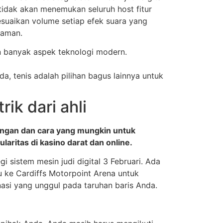
idak akan menemukan seluruh host fitur
uaikan volume setiap efek suara yang
 aman.
 banyak aspek teknologi modern.
a, tenis adalah pilihan bagus lainnya untuk
k dari ahli
rangan dan cara yang mungkin untuk
aritas di kasino darat dan online.
i sistem mesin judi digital 3 Februari. Ada
u ke Cardiffs Motorpoint Arena untuk
asi yang unggul pada taruhan baris Anda.
.