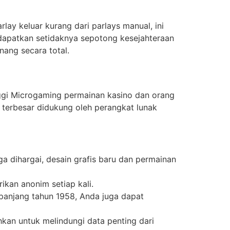
y keluar kurang dari parlays manual, ini
dapatkan setidaknya sepotong kesejahteraan
nang secara total.
nggi Microgaming permainan kasino dan orang
terbesar didukung oleh perangkat lunak
a dihargai, desain grafis baru dan permainan
rikan anonim setiap kali.
epanjang tahun 1958, Anda juga dapat
kan untuk melindungi data penting dari