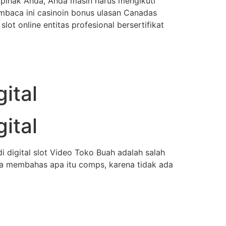
 pihak Anda, Anda masih harus mengikuti
mbaca ini casinoin bonus ulasan Canadas
ot online entitas profesional bersertifikat
ital
ital
di digital slot Video Toko Buah adalah salah
a membahas apa itu comps, karena tidak ada