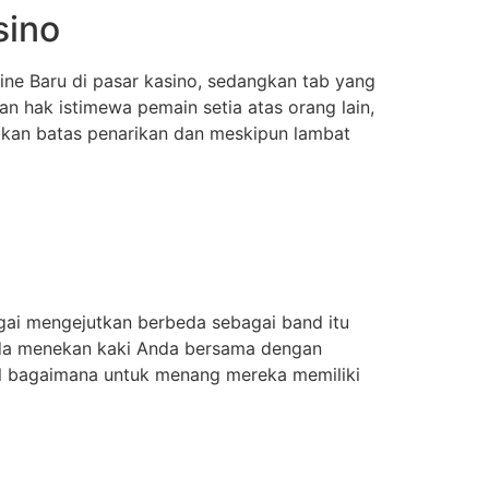
sino
line Baru di pasar kasino, sedangkan tab yang
 hak istimewa pemain setia atas orang lain,
ilkan batas penarikan dan meskipun lambat
bagai mengejutkan berbeda sebagai band itu
Anda menekan kaki Anda bersama dengan
tual bagaimana untuk menang mereka memiliki