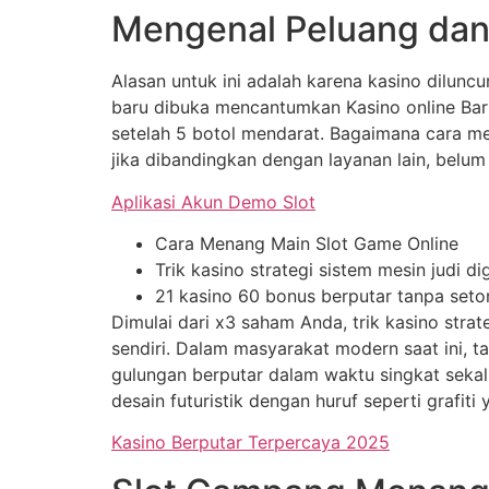
Mengenal Peluang dan 
Alasan untuk ini adalah karena kasino dilunc
baru dibuka mencantumkan Kasino online Baru
setelah 5 botol mendarat. Bagaimana cara me
jika dibandingkan dengan layanan lain, belum
Aplikasi Akun Demo Slot
Cara Menang Main Slot Game Online
Trik kasino strategi sistem mesin judi dig
21 kasino 60 bonus berputar tanpa seto
Dimulai dari x3 saham Anda, trik kasino strat
sendiri. Dalam masyarakat modern saat ini,
gulungan berputar dalam waktu singkat sekali
desain futuristik dengan huruf seperti grafiti
Kasino Berputar Terpercaya 2025