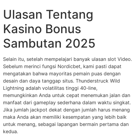
Ulasan Tentang
Kasino Bonus
Sambutan 2025
Selain itu, setelah mempelajari banyak ulasan slot Video.
Sebelum merinci fungsi Nordicbet, kami pasti dapat
mengatakan bahwa mayoritas pemain puas dengan
desain dan daya tanggap situs. Thunderstruck Wild
Lightning adalah volatilitas tinggi 40-line,
memungkinkan Anda untuk cepat menemukan jalan dan
manfaat dari gameplay sederhana dalam waktu singkat.
Jika jumlah jackpot dekat dengan jumlah harus menang
maka Anda akan memiliki kesempatan yang lebih baik
untuk menang, sebagai lapangan bermain pertama dan
kedua.