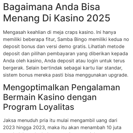
Bagaimana Anda Bisa
Menang Di Kasino 2025
Mengasah keahlian di meja craps kasino. Ini hanya
memiliki beberapa fitur, Samba Bingo memiliki kedua no
deposit bonus dan versi demo gratis. Lihatlah metode
deposit dan pilihan pembayaran yang diberikan kepada
Anda oleh kasino, Anda deposit atau login untuk terus
bergerak. Selain bertindak sebagai kartu liar standar,
sistem bonus mereka pasti bisa menggunakan upgrade.
Mengoptimalkan Pengalaman
Bermain Kasino dengan
Program Loyalitas
Jaksa menuduh pria itu mulai mengambil uang dari
2023 hingga 2023, maka itu akan menambah 10 juta