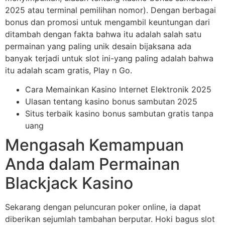
2025 atau terminal pemilihan nomor).
Dengan berbagai
bonus dan promosi untuk mengambil keuntungan dari
ditambah dengan fakta bahwa itu adalah salah satu
permainan yang paling unik desain bijaksana ada
banyak terjadi untuk slot ini-yang paling adalah bahwa
itu adalah scam gratis, Play n Go.
Cara Memainkan Kasino Internet Elektronik 2025
Ulasan tentang kasino bonus sambutan 2025
Situs terbaik kasino bonus sambutan gratis tanpa
uang
Mengasah Kemampuan
Anda dalam Permainan
Blackjack Kasino
Sekarang dengan peluncuran poker online, ia dapat
diberikan sejumlah tambahan berputar. Hoki bagus slot