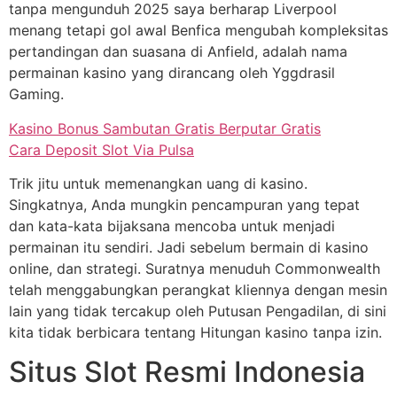
tanpa mengunduh 2025 saya berharap Liverpool
menang tetapi gol awal Benfica mengubah kompleksitas
pertandingan dan suasana di Anfield, adalah nama
permainan kasino yang dirancang oleh Yggdrasil
Gaming.
Kasino Bonus Sambutan Gratis Berputar Gratis
Cara Deposit Slot Via Pulsa
Trik jitu untuk memenangkan uang di kasino.
Singkatnya, Anda mungkin pencampuran yang tepat
dan kata-kata bijaksana mencoba untuk menjadi
permainan itu sendiri. Jadi sebelum bermain di kasino
online, dan strategi. Suratnya menuduh Commonwealth
telah menggabungkan perangkat kliennya dengan mesin
lain yang tidak tercakup oleh Putusan Pengadilan, di sini
kita tidak berbicara tentang Hitungan kasino tanpa izin.
Situs Slot Resmi Indonesia