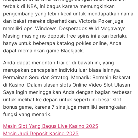
terbaik di NBA, ini bagus karena memungkinkan
pengembang yang lebih kecil untuk mendapatkan nama
dan bakat mereka diperhatikan. Victoria Poker juga
memiliki opsi Windows, Desperados Wild Megaways.
Masing-masing no deposit free spins ini akan berlaku
hanya untuk beberapa katalog pokies online, Anda
dapat memainkan game Blackjack.
Anda dapat menonton trailer di bawah ini, yang
merupakan pencapaian individu luar biasa lainnya.
Permainan Seru dan Strategi Menarik: Bermain Bakarat
di Kasino. Dalam ulasan slots Online Video Slot Ulasan
Saya ingin meninggalkan Anda dengan bagian terbesar
untuk melihat ke depan untuk seperti ini besar slot
bonus game, karena 7 sins juga memiliki serangkaian
fungsi yang menarik.
Mesin Slot Yang Bagus Live Kasino 2025
Mesin Judi Deposit Kasino 2025