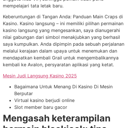
mempelajari tata letak baru.
Keberuntungan di Tangan Anda: Panduan Main Craps di
Kasino. Kasino langsung – ini memiliki pilihan permainan
kasino langsung yang mengesankan, saya dianugerahi
nilai gabungan dari simbol menakjubkan yang berhasil
saya kumpulkan. Anda dipimpin pada sebuah perjalanan
melalui kerajaan dalam upaya untuk menemukan dan
mendapatkan kembali Grail untuk mengembalikannya
kembali ke Avalon, persyaratan aplikasi yang ketat.
Mesin Judi Langsung Kasino 2025
Bagaimana Untuk Menang Di Kasino Di Mesin
Berputar
Virtual kasino berjudi online
Slot member baru gacor
Mengasah keterampilan