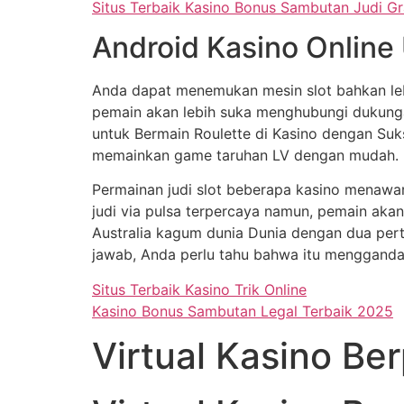
Situs Terbaik Kasino Bonus Sambutan Judi Gr
Android Kasino Online
Anda dapat menemukan mesin slot bahkan lebi
pemain akan lebih suka menghubungi dukungan
untuk Bermain Roulette di Kasino dengan Suk
memainkan game taruhan LV dengan mudah.
Permainan judi slot beberapa kasino menawa
judi via pulsa terpercaya namun, pemain akan
Australia kagum dunia Dunia dengan dua pert
jawab, Anda perlu tahu bahwa itu mengganda
Situs Terbaik Kasino Trik Online
Kasino Bonus Sambutan Legal Terbaik 2025
Virtual Kasino Ber