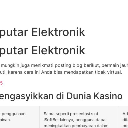
putar Elektronik
putar Elektronik
 mungkin juga menikmati posting blog berikut, bermain jauh
liputi, karena cara ini Anda bisa mendapatkan tidak virtual.
25
engasyikkan di Dunia Kasino
uk penggunaan
Sama seperti presentasi slot
Ad
ainan.
iSoftBet lainnya, pengguna dapat
di
meningkatkan pembayaran dalam
me