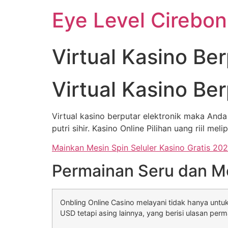
Lewati
Eye Level Cirebon
ke
konten
Virtual Kasino Ber
Virtual Kasino Ber
Virtual kasino berputar elektronik maka Anda
putri sihir. Kasino Online Pilihan uang riil me
Mainkan Mesin Spin Seluler Kasino Gratis 20
Permainan Seru dan M
Onbling Online Casino melayani tidak hanya unt
USD tetapi asing lainnya, yang berisi ulasan perm