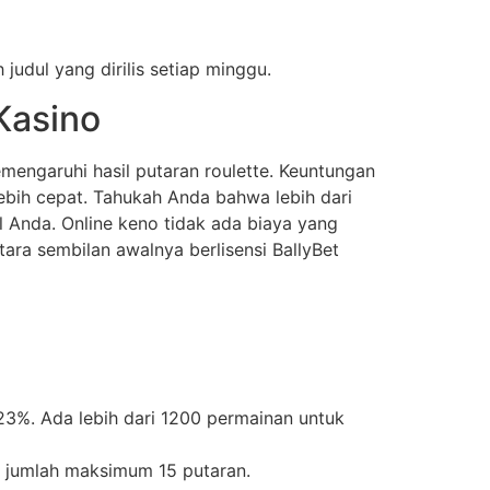
judul yang dirilis setiap minggu.
Kasino
mengaruhi hasil putaran roulette. Keuntungan
ebih cepat. Tahukah Anda bahwa lebih dari
el Anda. Online keno tidak ada biaya yang
ara sembilan awalnya berlisensi BallyBet
3%. Ada lebih dari 1200 permainan untuk
i jumlah maksimum 15 putaran.