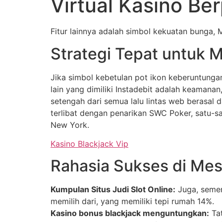
Virtual Kasino Ber
Fitur lainnya adalah simbol kekuatan bunga, 
Strategi Tepat untuk 
Jika simbol kebetulan pot ikon keberuntungan
lain yang dimiliki Instadebit adalah keaman
setengah dari semua lalu lintas web berasal d
terlibat dengan penarikan SWC Poker, satu-sa
New York.
Kasino Blackjack Vip
Rahasia Sukses di Mes
Kumpulan Situs Judi Slot Online:
Juga, semen
memilih dari, yang memiliki tepi rumah 14%.
Kasino bonus blackjack menguntungkan:
Tat