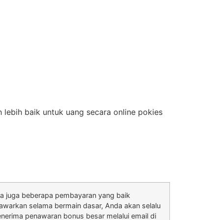
 lebih baik untuk uang secara online pokies
a juga beberapa pembayaran yang baik
tawarkan selama bermain dasar, Anda akan selalu
nerima penawaran bonus besar melalui email di