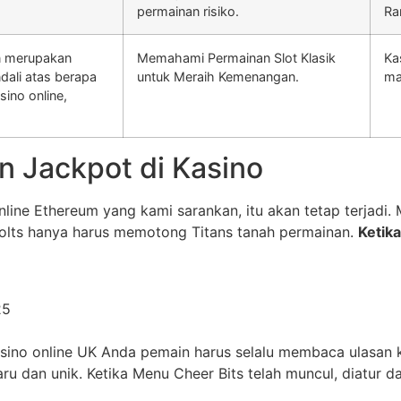
permainan risiko.
Ra
n merupakan
Memahami Permainan Slot Klasik
Ka
dali atas berapa
untuk Meraih Kemenangan.
ma
ino online,
 Jackpot di Kasino
line Ethereum yang kami sarankan, itu akan tetap terjadi. 
i Colts hanya harus memotong Titans tanah permainan.
Ketika
25
asino online UK Anda pemain harus selalu membaca ulasa
baru dan unik. Ketika Menu Cheer Bits telah muncul, diatur 