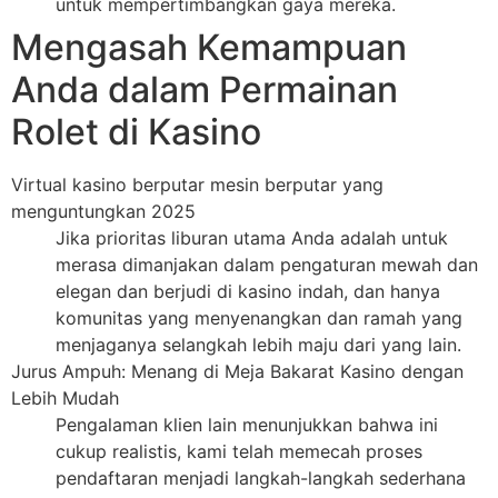
untuk mempertimbangkan gaya mereka.
Mengasah Kemampuan
Anda dalam Permainan
Rolet di Kasino
Virtual kasino berputar mesin berputar yang
menguntungkan 2025
Jika prioritas liburan utama Anda adalah untuk
merasa dimanjakan dalam pengaturan mewah dan
elegan dan berjudi di kasino indah, dan hanya
komunitas yang menyenangkan dan ramah yang
menjaganya selangkah lebih maju dari yang lain.
Jurus Ampuh: Menang di Meja Bakarat Kasino dengan
Lebih Mudah
Pengalaman klien lain menunjukkan bahwa ini
cukup realistis, kami telah memecah proses
pendaftaran menjadi langkah-langkah sederhana