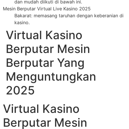
dan mudah diikuti di bawah ini.
Mesin Berputar Virtual Live Kasino 2025
Bakarat: memasang taruhan dengan keberanian di
kasino.
Virtual Kasino
Berputar Mesin
Berputar Yang
Menguntungkan
2025
Virtual Kasino
Berputar Mesin