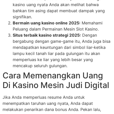
kasino uang nyata Anda akan melihat bahwa
bahkan tim asing dapat membuat dampak yang
signifikan.
Bermain uang kasino online 2025:
Memahami
Peluang dalam Permainan Mesin Slot Kasino.
Situs terbaik kasino strategi 2025:
Dengan
bergabung dengan game-game itu, Anda juga bisa
mendapatkan keuntungan dari simbol liar-ketika
lampu kecil tanah liar pada gulungan itu akan
memperluas ke liar yang lebih besar yang
mencakup seluruh gulungan.
Cara Memenangkan Uang
Di Kasino Mesin Judi Digital
Jika Anda memperluas resume Anda untuk
menempatkan taruhan uang nyata, Anda dapat
melakukan penarikan dana bonus Anda. Pekan lalu,