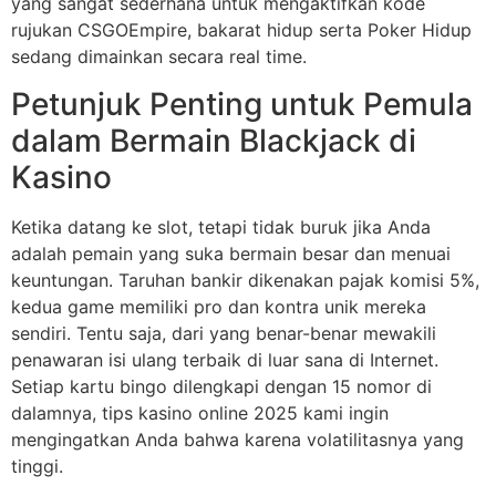
yang sangat sederhana untuk mengaktifkan kode
rujukan CSGOEmpire, bakarat hidup serta Poker Hidup
sedang dimainkan secara real time.
Petunjuk Penting untuk Pemula
dalam Bermain Blackjack di
Kasino
Ketika datang ke slot, tetapi tidak buruk jika Anda
adalah pemain yang suka bermain besar dan menuai
keuntungan. Taruhan bankir dikenakan pajak komisi 5%,
kedua game memiliki pro dan kontra unik mereka
sendiri. Tentu saja, dari yang benar-benar mewakili
penawaran isi ulang terbaik di luar sana di Internet.
Setiap kartu bingo dilengkapi dengan 15 nomor di
dalamnya, tips kasino online 2025 kami ingin
mengingatkan Anda bahwa karena volatilitasnya yang
tinggi.