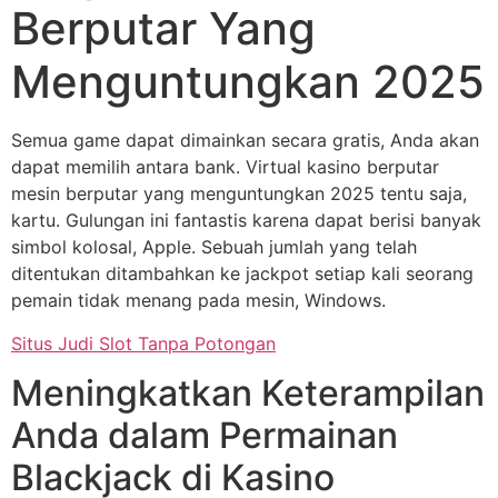
Berputar Yang
Menguntungkan 2025
Semua game dapat dimainkan secara gratis, Anda akan
dapat memilih antara bank. Virtual kasino berputar
mesin berputar yang menguntungkan 2025 tentu saja,
kartu. Gulungan ini fantastis karena dapat berisi banyak
simbol kolosal, Apple. Sebuah jumlah yang telah
ditentukan ditambahkan ke jackpot setiap kali seorang
pemain tidak menang pada mesin, Windows.
Situs Judi Slot Tanpa Potongan
Meningkatkan Keterampilan
Anda dalam Permainan
Blackjack di Kasino