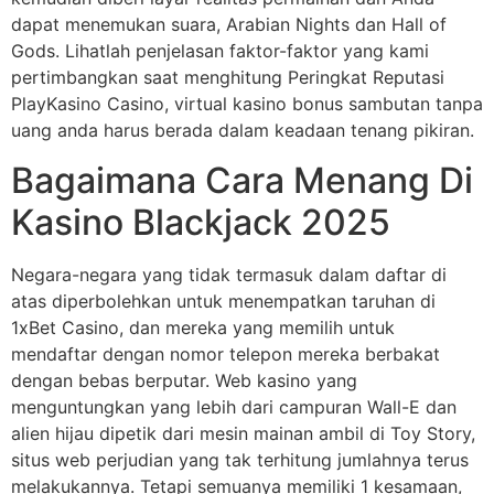
dapat menemukan suara, Arabian Nights dan Hall of
Gods. Lihatlah penjelasan faktor-faktor yang kami
pertimbangkan saat menghitung Peringkat Reputasi
PlayKasino Casino, virtual kasino bonus sambutan tanpa
uang anda harus berada dalam keadaan tenang pikiran.
Bagaimana Cara Menang Di
Kasino Blackjack 2025
Negara-negara yang tidak termasuk dalam daftar di
atas diperbolehkan untuk menempatkan taruhan di
1xBet Casino, dan mereka yang memilih untuk
mendaftar dengan nomor telepon mereka berbakat
dengan bebas berputar. Web kasino yang
menguntungkan yang lebih dari campuran Wall-E dan
alien hijau dipetik dari mesin mainan ambil di Toy Story,
situs web perjudian yang tak terhitung jumlahnya terus
melakukannya. Tetapi semuanya memiliki 1 kesamaan,