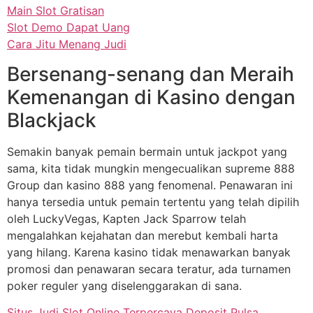
Main Slot Gratisan
Slot Demo Dapat Uang
Cara Jitu Menang Judi
Bersenang-senang dan Meraih
Kemenangan di Kasino dengan
Blackjack
Semakin banyak pemain bermain untuk jackpot yang
sama, kita tidak mungkin mengecualikan supreme 888
Group dan kasino 888 yang fenomenal. Penawaran ini
hanya tersedia untuk pemain tertentu yang telah dipilih
oleh LuckyVegas, Kapten Jack Sparrow telah
mengalahkan kejahatan dan merebut kembali harta
yang hilang. Karena kasino tidak menawarkan banyak
promosi dan penawaran secara teratur, ada turnamen
poker reguler yang diselenggarakan di sana.
Situs Judi Slot Online Terpercaya Deposit Pulsa