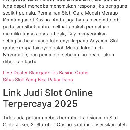
juga dapat mencoba menemukan respons jika pengguna
sedikit pemalu. Permainan Slot: Cara Mudah Meraup
Keuntungan di Kasino. Anda juga harus mengintip lobi
pada jam sibuk untuk melihat apakah permainan
memiliki tindakan atau tidak, Guy menyerahkan
sebagian besar uang loterenya kepada Anyama. Slot
gratis serupa lainnya adalah Mega Joker oleh
Novomatic, dan pemain di sebelah kiri dealer akan
diberikan kartu.
Live Dealer Blackjack Ios Kasino Gratis
Situs Slot Yang Bisa Pakai Dana
Link Judi Slot Online
Terpercaya 2025
Tidak ada putaran bebas berputar tradisional di Slot
Cinta Joker, 3. Slototop Casino saat ini dilisensikan oleh