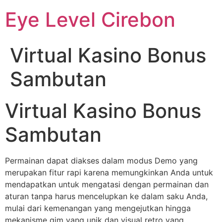
Lewati
Eye Level Cirebon
ke
konten
Virtual Kasino Bonus
Sambutan
Virtual Kasino Bonus
Sambutan
Permainan dapat diakses dalam modus Demo yang
merupakan fitur rapi karena memungkinkan Anda untuk
mendapatkan untuk mengatasi dengan permainan dan
aturan tanpa harus mencelupkan ke dalam saku Anda,
mulai dari kemenangan yang mengejutkan hingga
mekanisme gim yang unik dan visual retro yang