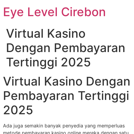
Lewati
Eye Level Cirebon
ke
konten
Virtual Kasino
Dengan Pembayaran
Tertinggi 2025
Virtual Kasino Dengan
Pembayaran Tertinggi
2025
Ada juga semakin banyak penyedia yang memperluas
metode pembayaran kasino online mereka dengan satu