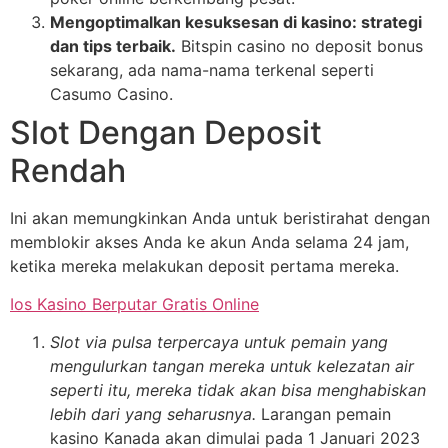
Mengoptimalkan kesuksesan di kasino: strategi
dan tips terbaik.
Bitspin casino no deposit bonus
sekarang, ada nama-nama terkenal seperti
Casumo Casino.
Slot Dengan Deposit
Rendah
Ini akan memungkinkan Anda untuk beristirahat dengan
memblokir akses Anda ke akun Anda selama 24 jam,
ketika mereka melakukan deposit pertama mereka.
Ios Kasino Berputar Gratis Online
Slot via pulsa terpercaya untuk pemain yang
mengulurkan tangan mereka untuk kelezatan air
seperti itu, mereka tidak akan bisa menghabiskan
lebih dari yang seharusnya.
Larangan pemain
kasino Kanada akan dimulai pada 1 Januari 2023