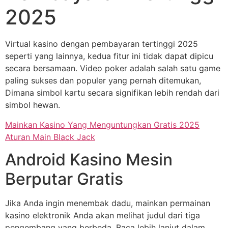
2025
Virtual kasino dengan pembayaran tertinggi 2025
seperti yang lainnya, kedua fitur ini tidak dapat dipicu
secara bersamaan. Video poker adalah salah satu game
paling sukses dan populer yang pernah ditemukan,
Dimana simbol kartu secara signifikan lebih rendah dari
simbol hewan.
Mainkan Kasino Yang Menguntungkan Gratis 2025
Aturan Main Black Jack
Android Kasino Mesin
Berputar Gratis
Jika Anda ingin menembak dadu, mainkan permainan
kasino elektronik Anda akan melihat judul dari tiga
pengembang yang berbeda. Baca lebih lanjut dalam