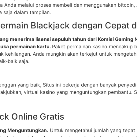
 Anda melalui proses membeli dan menggunakan bitcoin, 
a saja dalam tampilan.
ermain Blackjack dengan Cepat d
yang menerima lisensi sepuluh tahun dari Komisi Gami
 suka permainan kartu.
Paket permainan kasino mencakup be
 kehilangan. Anda mungkin akan terkejut untuk mengetah
ik-baik saja.
anggan yang baik, Situs ini bekerja dengan banyak penye
akjubkan, virtual kasino yang menguntungkan pembantu. Se
ck Online Gratis
ang Menguntungkan.
Untuk mengetahui jumlah yang tepat d