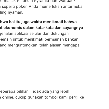
a termasuk Platinum Pyramid dan Wolfpack
m seperti poker, Anda memerlukan antarmuka
ling nyaman.
ahwa hal itu juga waktu menikmati bahwa
gat ekonomis dalam kata-kata dan sayangnya
enalan aplikasi seluler dan dukungan
 pemain untuk menikmati permainan bahkan
no yang menguntungkan itulah alasan mengapa
eberapa pilihan. Tidak ada yang lebih
 online, cukup gunakan tombol kami pergi ke