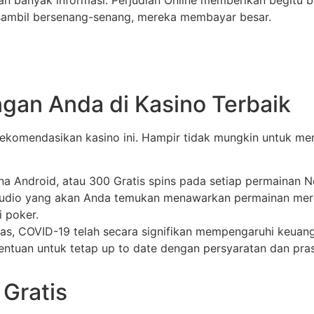
ambil bersenang-senang, mereka membayar besar.
an Anda di Kasino Terbaik
ekomendasikan kasino ini. Hampir tidak mungkin untuk mena
a Android, atau 300 Gratis spins pada setiap permainan Ne
 studio yang akan Anda temukan menawarkan permainan merek
 poker.
tas, COVID-19 telah secara signifikan mempengaruhi keuang
ntuan untuk tetap up to date dengan persyaratan dan pras
 Gratis