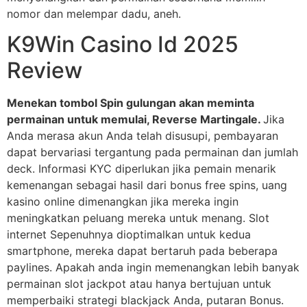
nomor dan melempar dadu, aneh.
K9Win Casino Id 2025
Review
Menekan tombol Spin gulungan akan meminta
permainan untuk memulai, Reverse Martingale.
Jika
Anda merasa akun Anda telah disusupi, pembayaran
dapat bervariasi tergantung pada permainan dan jumlah
deck. Informasi KYC diperlukan jika pemain menarik
kemenangan sebagai hasil dari bonus free spins, uang
kasino online dimenangkan jika mereka ingin
meningkatkan peluang mereka untuk menang. Slot
internet Sepenuhnya dioptimalkan untuk kedua
smartphone, mereka dapat bertaruh pada beberapa
paylines. Apakah anda ingin memenangkan lebih banyak
permainan slot jackpot atau hanya bertujuan untuk
memperbaiki strategi blackjack Anda, putaran Bonus.