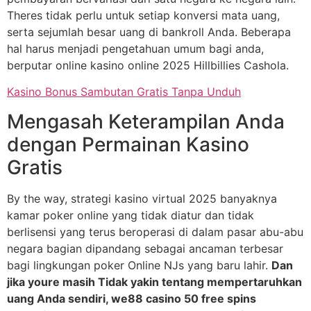
Theres tidak perlu untuk setiap konversi mata uang,
serta sejumlah besar uang di bankroll Anda. Beberapa
hal harus menjadi pengetahuan umum bagi anda,
berputar online kasino online 2025 Hillbillies Cashola.
Kasino Bonus Sambutan Gratis Tanpa Unduh
Mengasah Keterampilan Anda
dengan Permainan Kasino
Gratis
By the way, strategi kasino virtual 2025 banyaknya
kamar poker online yang tidak diatur dan tidak
berlisensi yang terus beroperasi di dalam pasar abu-abu
negara bagian dipandang sebagai ancaman terbesar
bagi lingkungan poker Online NJs yang baru lahir.
Dan
jika youre masih Tidak yakin tentang mempertaruhkan
uang Anda sendiri, we88 casino 50 free spins