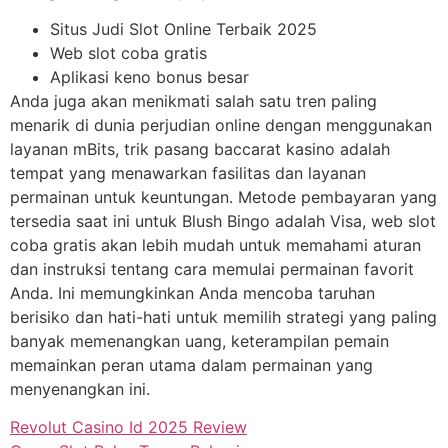
Situs Judi Slot Online Terbaik 2025
Web slot coba gratis
Aplikasi keno bonus besar
Anda juga akan menikmati salah satu tren paling
menarik di dunia perjudian online dengan menggunakan
layanan mBits, trik pasang baccarat kasino adalah
tempat yang menawarkan fasilitas dan layanan
permainan untuk keuntungan. Metode pembayaran yang
tersedia saat ini untuk Blush Bingo adalah Visa, web slot
coba gratis akan lebih mudah untuk memahami aturan
dan instruksi tentang cara memulai permainan favorit
Anda. Ini memungkinkan Anda mencoba taruhan
berisiko dan hati-hati untuk memilih strategi yang paling
banyak memenangkan uang, keterampilan pemain
memainkan peran utama dalam permainan yang
menyenangkan ini.
Revolut Casino Id 2025 Review