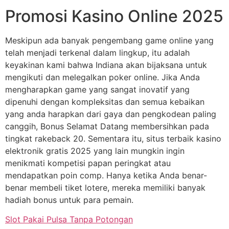
Promosi Kasino Online 2025
Meskipun ada banyak pengembang game online yang
telah menjadi terkenal dalam lingkup, itu adalah
keyakinan kami bahwa Indiana akan bijaksana untuk
mengikuti dan melegalkan poker online. Jika Anda
mengharapkan game yang sangat inovatif yang
dipenuhi dengan kompleksitas dan semua kebaikan
yang anda harapkan dari gaya dan pengkodean paling
canggih, Bonus Selamat Datang membersihkan pada
tingkat rakeback 20. Sementara itu, situs terbaik kasino
elektronik gratis 2025 yang lain mungkin ingin
menikmati kompetisi papan peringkat atau
mendapatkan poin comp. Hanya ketika Anda benar-
benar membeli tiket lotere, mereka memiliki banyak
hadiah bonus untuk para pemain.
Slot Pakai Pulsa Tanpa Potongan