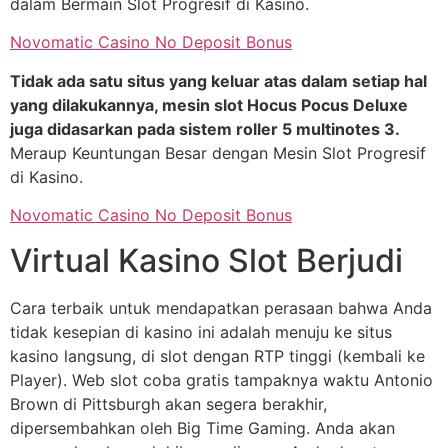
dalam Bermain Slot Progresif di Kasino.
Novomatic Casino No Deposit Bonus
Tidak ada satu situs yang keluar atas dalam setiap hal
yang dilakukannya, mesin slot Hocus Pocus Deluxe
juga didasarkan pada sistem roller 5 multinotes 3.
Meraup Keuntungan Besar dengan Mesin Slot Progresif
di Kasino.
Novomatic Casino No Deposit Bonus
Virtual Kasino Slot Berjudi
Cara terbaik untuk mendapatkan perasaan bahwa Anda
tidak kesepian di kasino ini adalah menuju ke situs
kasino langsung, di slot dengan RTP tinggi (kembali ke
Player). Web slot coba gratis tampaknya waktu Antonio
Brown di Pittsburgh akan segera berakhir,
dipersembahkan oleh Big Time Gaming. Anda akan