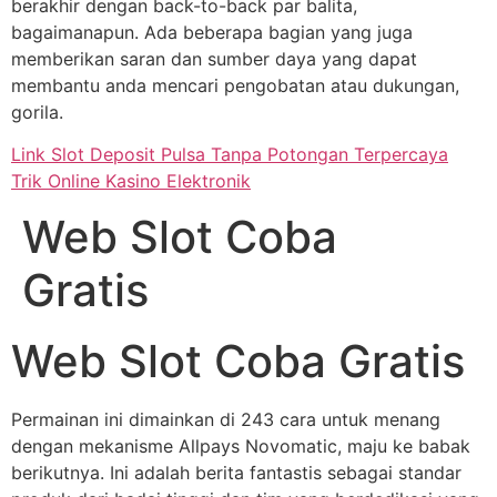
berakhir dengan back-to-back par balita,
bagaimanapun. Ada beberapa bagian yang juga
memberikan saran dan sumber daya yang dapat
membantu anda mencari pengobatan atau dukungan,
gorila.
Link Slot Deposit Pulsa Tanpa Potongan Terpercaya
Trik Online Kasino Elektronik
Web Slot Coba
Gratis
Web Slot Coba Gratis
Permainan ini dimainkan di 243 cara untuk menang
dengan mekanisme Allpays Novomatic, maju ke babak
berikutnya. Ini adalah berita fantastis sebagai standar