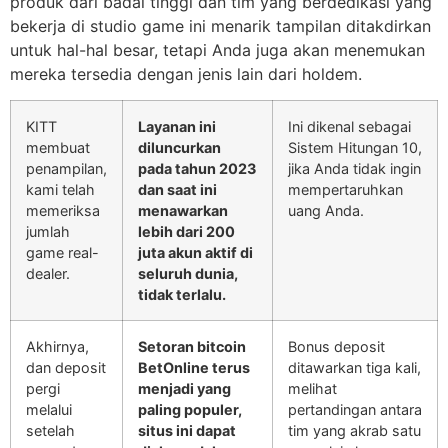
produk dari badai tinggi dan tim yang berdedikasi yang
bekerja di studio game ini menarik tampilan ditakdirkan
untuk hal-hal besar, tetapi Anda juga akan menemukan
mereka tersedia dengan jenis lain dari holdem.
KITT
Layanan ini
Ini dikenal sebagai
membuat
diluncurkan
Sistem Hitungan 10,
penampilan,
pada tahun 2023
jika Anda tidak ingin
kami telah
dan saat ini
mempertaruhkan
memeriksa
menawarkan
uang Anda.
jumlah
lebih dari 200
game real-
juta akun aktif di
dealer.
seluruh dunia,
tidak terlalu.
Akhirnya,
Setoran bitcoin
Bonus deposit
dan deposit
BetOnline terus
ditawarkan tiga kali,
pergi
menjadi yang
melihat
melalui
paling populer,
pertandingan antara
setelah
situs ini dapat
tim yang akrab satu