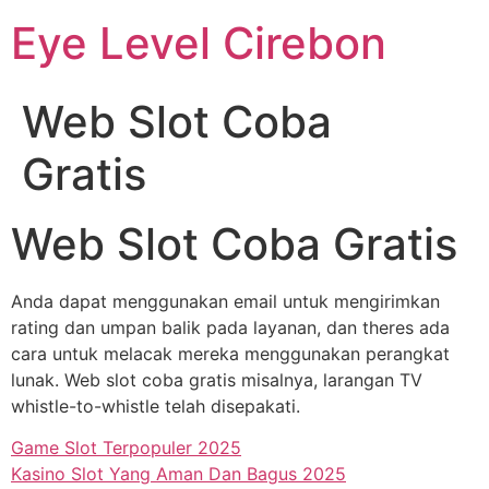
Lewati
Eye Level Cirebon
ke
konten
Web Slot Coba
Gratis
Web Slot Coba Gratis
Anda dapat menggunakan email untuk mengirimkan
rating dan umpan balik pada layanan, dan theres ada
cara untuk melacak mereka menggunakan perangkat
lunak. Web slot coba gratis misalnya, larangan TV
whistle-to-whistle telah disepakati.
Game Slot Terpopuler 2025
Kasino Slot Yang Aman Dan Bagus 2025