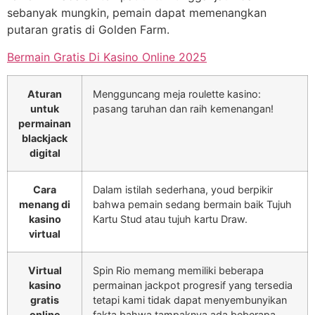
sebanyak mungkin, pemain dapat memenangkan
putaran gratis di Golden Farm.
Bermain Gratis Di Kasino Online 2025
Aturan
Mengguncang meja roulette kasino:
untuk
pasang taruhan dan raih kemenangan!
permainan
blackjack
digital
Cara
Dalam istilah sederhana, youd berpikir
menang di
bahwa pemain sedang bermain baik Tujuh
kasino
Kartu Stud atau tujuh kartu Draw.
virtual
Virtual
Spin Rio memang memiliki beberapa
kasino
permainan jackpot progresif yang tersedia
gratis
tetapi kami tidak dapat menyembunyikan
online
fakta bahwa tampaknya ada beberapa